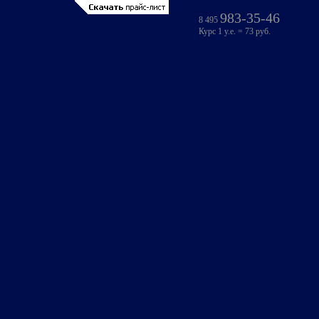
983-35-46
8 495
Курс 1 у.е. = 73 руб.