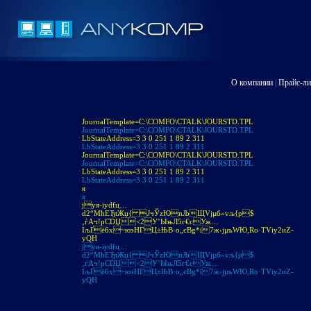
О компании
|
Прайс-ли
JournalTemplate=C:\COMFO\CTALK\JOURSTD.TPL
JournalTemplate=C:\COMFO\CTALK\JOURSTD.TPL
LbStateAddress=3 3 0 251 1 89 2 311
LbStateAddress=3 3 0 251 1 89 2 311
JournalTemplate=C:\COMFO\CTALK\JOURSTD.TPL
JournalTemplate=C:\COMFO\CTALK\JOURSTD.TPL
LbStateAddress=3 3 0 251 1 89 2 311
LbStateAddress=3 3 0 251 1 89 2 311
я
я
jуя-іуdfц…
d2“МћЕЂtЖџ{ JчЎzЮnЉЩVjµб«vљ{p$
‚ѓAч!pСDЏ<2У’ЫњЛ5г€cУж…
IљҐё6х~юэНГЦ±ЊB·o„єBg*ї7ж‹jµъWЮ,Ro·ТVіу2иZ­
уQH
jуя-іуdfц…
d2“МћЕЂtЖџ{ JчЎzЮnЉЩVjµб«vљ{p$
‚ѓAч!pСDЏ<2У’ЫњЛ5г€cУж…
IљҐё6х~юэНГЦ±ЊB·o„єBg*ї7ж‹jµъWЮ,Ro·ТVіу2иZ­
уQH