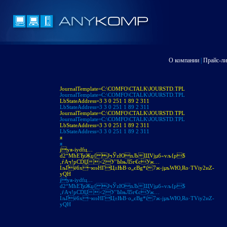
О компании
|
Прайс-ли
JournalTemplate=C:\COMFO\CTALK\JOURSTD.TPL
JournalTemplate=C:\COMFO\CTALK\JOURSTD.TPL
LbStateAddress=3 3 0 251 1 89 2 311
LbStateAddress=3 3 0 251 1 89 2 311
JournalTemplate=C:\COMFO\CTALK\JOURSTD.TPL
JournalTemplate=C:\COMFO\CTALK\JOURSTD.TPL
LbStateAddress=3 3 0 251 1 89 2 311
LbStateAddress=3 3 0 251 1 89 2 311
я
я
jуя-іуdfц…
d2“МћЕЂtЖџ{ JчЎzЮnЉЩVjµб«vљ{p$
‚ѓAч!pСDЏ<2У’ЫњЛ5г€cУж…
IљҐё6х~юэНГЦ±ЊB·o„єBg*ї7ж‹jµъWЮ,Ro·ТVіу2иZ­
уQH
jуя-іуdfц…
d2“МћЕЂtЖџ{ JчЎzЮnЉЩVjµб«vљ{p$
‚ѓAч!pСDЏ<2У’ЫњЛ5г€cУж…
IљҐё6х~юэНГЦ±ЊB·o„єBg*ї7ж‹jµъWЮ,Ro·ТVіу2иZ­
уQH