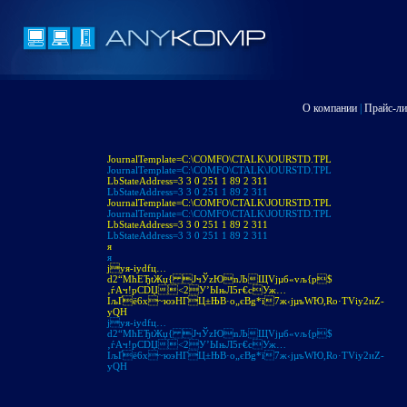
О компании
|
Прайс-ли
JournalTemplate=C:\COMFO\CTALK\JOURSTD.TPL
JournalTemplate=C:\COMFO\CTALK\JOURSTD.TPL
LbStateAddress=3 3 0 251 1 89 2 311
LbStateAddress=3 3 0 251 1 89 2 311
JournalTemplate=C:\COMFO\CTALK\JOURSTD.TPL
JournalTemplate=C:\COMFO\CTALK\JOURSTD.TPL
LbStateAddress=3 3 0 251 1 89 2 311
LbStateAddress=3 3 0 251 1 89 2 311
я
я
jуя-іуdfц…
d2“МћЕЂtЖџ{ JчЎzЮnЉЩVjµб«vљ{p$
‚ѓAч!pСDЏ<2У’ЫњЛ5г€cУж…
IљҐё6х~юэНГЦ±ЊB·o„єBg*ї7ж‹jµъWЮ,Ro·ТVіу2иZ­
уQH
jуя-іуdfц…
d2“МћЕЂtЖџ{ JчЎzЮnЉЩVjµб«vљ{p$
‚ѓAч!pСDЏ<2У’ЫњЛ5г€cУж…
IљҐё6х~юэНГЦ±ЊB·o„єBg*ї7ж‹jµъWЮ,Ro·ТVіу2иZ­
уQH