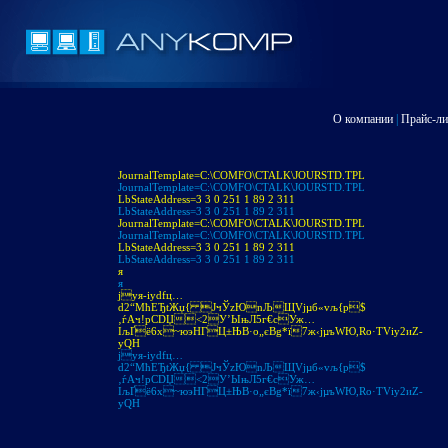
О компании
|
Прайс-ли
JournalTemplate=C:\COMFO\CTALK\JOURSTD.TPL
JournalTemplate=C:\COMFO\CTALK\JOURSTD.TPL
LbStateAddress=3 3 0 251 1 89 2 311
LbStateAddress=3 3 0 251 1 89 2 311
JournalTemplate=C:\COMFO\CTALK\JOURSTD.TPL
JournalTemplate=C:\COMFO\CTALK\JOURSTD.TPL
LbStateAddress=3 3 0 251 1 89 2 311
LbStateAddress=3 3 0 251 1 89 2 311
я
я
jуя-іуdfц…
d2“МћЕЂtЖџ{ JчЎzЮnЉЩVjµб«vљ{p$
‚ѓAч!pСDЏ<2У’ЫњЛ5г€cУж…
IљҐё6х~юэНГЦ±ЊB·o„єBg*ї7ж‹jµъWЮ,Ro·ТVіу2иZ­
уQH
jуя-іуdfц…
d2“МћЕЂtЖџ{ JчЎzЮnЉЩVjµб«vљ{p$
‚ѓAч!pСDЏ<2У’ЫњЛ5г€cУж…
IљҐё6х~юэНГЦ±ЊB·o„єBg*ї7ж‹jµъWЮ,Ro·ТVіу2иZ­
уQH