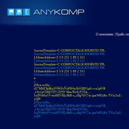
О компании
|
Прайс-ли
JournalTemplate=C:\COMFO\CTALK\JOURSTD.TPL
JournalTemplate=C:\COMFO\CTALK\JOURSTD.TPL
LbStateAddress=3 3 0 251 1 89 2 311
LbStateAddress=3 3 0 251 1 89 2 311
JournalTemplate=C:\COMFO\CTALK\JOURSTD.TPL
JournalTemplate=C:\COMFO\CTALK\JOURSTD.TPL
LbStateAddress=3 3 0 251 1 89 2 311
LbStateAddress=3 3 0 251 1 89 2 311
я
я
jуя-іуdfц…
d2“МћЕЂtЖџ{ JчЎzЮnЉЩVjµб«vљ{p$
‚ѓAч!pСDЏ<2У’ЫњЛ5г€cУж…
IљҐё6х~юэНГЦ±ЊB·o„єBg*ї7ж‹jµъWЮ,Ro·ТVіу2иZ­
уQH
jуя-іуdfц…
d2“МћЕЂtЖџ{ JчЎzЮnЉЩVjµб«vљ{p$
‚ѓAч!pСDЏ<2У’ЫњЛ5г€cУж…
IљҐё6х~юэНГЦ±ЊB·o„єBg*ї7ж‹jµъWЮ,Ro·ТVіу2иZ­
уQH