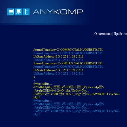
О компании
|
Прайс-ли
JournalTemplate=C:\COMFO\CTALK\JOURSTD.TPL
JournalTemplate=C:\COMFO\CTALK\JOURSTD.TPL
LbStateAddress=3 3 0 251 1 89 2 311
LbStateAddress=3 3 0 251 1 89 2 311
JournalTemplate=C:\COMFO\CTALK\JOURSTD.TPL
JournalTemplate=C:\COMFO\CTALK\JOURSTD.TPL
LbStateAddress=3 3 0 251 1 89 2 311
LbStateAddress=3 3 0 251 1 89 2 311
я
я
jуя-іуdfц…
d2“МћЕЂtЖџ{ JчЎzЮnЉЩVjµб«vљ{p$
‚ѓAч!pСDЏ<2У’ЫњЛ5г€cУж…
IљҐё6х~юэНГЦ±ЊB·o„єBg*ї7ж‹jµъWЮ,Ro·ТVіу2иZ­
уQH
jуя-іуdfц…
d2“МћЕЂtЖџ{ JчЎzЮnЉЩVjµб«vљ{p$
‚ѓAч!pСDЏ<2У’ЫњЛ5г€cУж…
IљҐё6х~юэНГЦ±ЊB·o„єBg*ї7ж‹jµъWЮ,Ro·ТVіу2иZ­
уQH