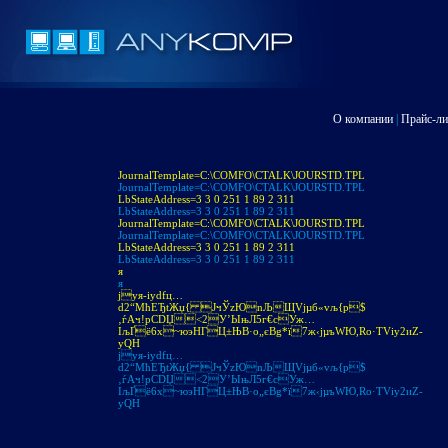
О компании
|
Прайс-ли
JournalTemplate=C:\COMFO\CTALK\JOURSTD.TPL
JournalTemplate=C:\COMFO\CTALK\JOURSTD.TPL
LbStateAddress=3 3 0 251 1 89 2 311
LbStateAddress=3 3 0 251 1 89 2 311
JournalTemplate=C:\COMFO\CTALK\JOURSTD.TPL
JournalTemplate=C:\COMFO\CTALK\JOURSTD.TPL
LbStateAddress=3 3 0 251 1 89 2 311
LbStateAddress=3 3 0 251 1 89 2 311
я
я
jуя-іуdfц…
d2“МћЕЂtЖџ{ JчЎzЮnЉЩVjµб«vљ{p$
‚ѓAч!pСDЏ<2У’ЫњЛ5г€cУж…
IљҐё6х~юэНГЦ±ЊB·o„єBg*ї7ж‹jµъWЮ,Ro·ТVіу2иZ­
уQH
jуя-іуdfц…
d2“МћЕЂtЖџ{ JчЎzЮnЉЩVjµб«vљ{p$
‚ѓAч!pСDЏ<2У’ЫњЛ5г€cУж…
IљҐё6х~юэНГЦ±ЊB·o„єBg*ї7ж‹jµъWЮ,Ro·ТVіу2иZ­
уQH